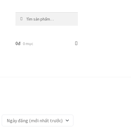
Tìm
Tìm
kiếm:
kiếm
0
đ
0 mục
Ngày đăng (mới nhất trước)