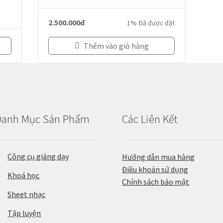
2.500.000
đ
1% Đã được đặt
Thêm vào giỏ hàng
Danh Mục Sản Phẩm
Các Liên Kết
Công cụ giảng dạy
Hướng dẫn mua hàng
Điều khoản sử dụng
Khoá học
Chính sách bảo mật
Sheet nhạc
Tập luyện