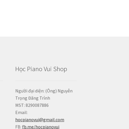
Học Piano Vui Shop
Người đại diện: (Ông) Nguyễn
Trọng Đăng Trình
MST: 8290087886
Email:
hocpianovui@gmail.com
FB:
fb.me/hocpianovui