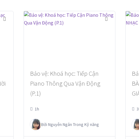
Bảo vệ: Khoá học: Tiếp Cận
Bả
ời
Piano Thông Qua Vận Động
BÀ
(P.1)
GI
1h
3
Bởi
Nguyễn Ngân
Trong
Kỹ năng