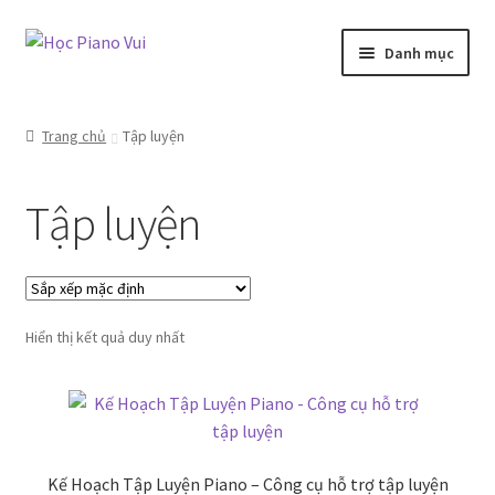
Đi
Chuyển
Danh mục
đến
đến
Điều
nội
Đăng Nhập / Đăng Ký
hướng
dung
Trang chủ
Tập luyện
Khoá Học
Tập luyện
Cửa Hàng
Blog
Hiển thị kết quả duy nhất
Hướng Dẫn Mua Hàng
Về Chúng Tôi
Liên Hệ
Kế Hoạch Tập Luyện Piano – Công cụ hỗ trợ tập luyện