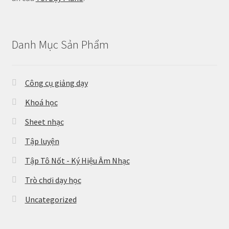
Danh Mục Sản Phẩm
Công cụ giảng dạy
Khoá học
Sheet nhạc
Tập luyện
Tập Tô Nốt - Ký Hiệu Âm Nhạc
Trò chơi dạy học
Uncategorized